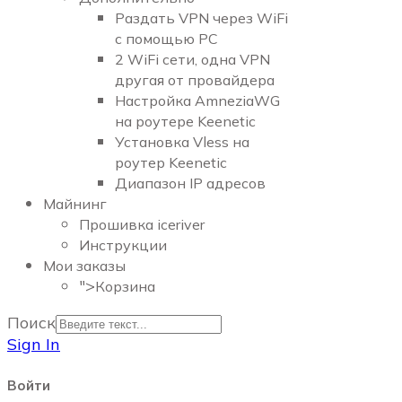
Раздать VPN через WiFi
c помощью PC
2 WiFi сети, одна VPN
другая от провайдера
Настройка AmneziaWG
на роутере Keenetic
Установка Vless на
роутер Keenetic
Диапазон IP адресов
Майнинг
Прошивка iceriver
Инструкции
Мои заказы
">
Корзина
Поиск
Sign In
Войти